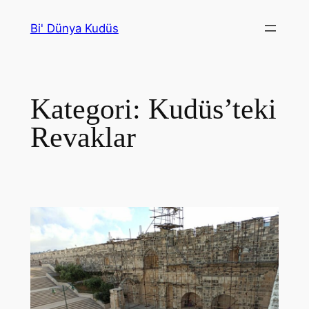
İçeriğe
Bi' Dünya Kudüs
geç
Kategori:
Kudüs’teki
Revaklar