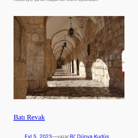
Batı Revak
Eyl 5, 2023
—
Bi’ Dünya Kudüs
yazar: