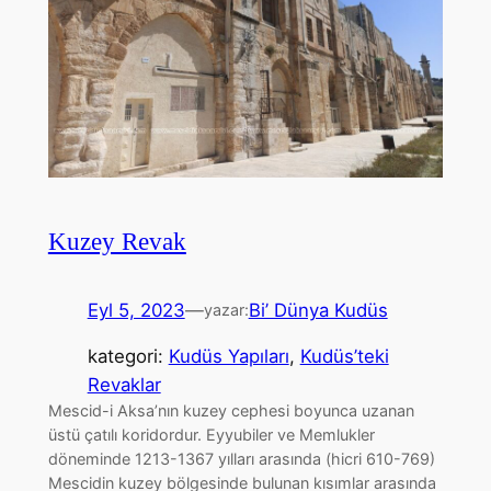
Kuzey Revak
Eyl 5, 2023
—
Bi’ Dünya Kudüs
yazar:
kategori:
Kudüs Yapıları
, 
Kudüs’teki
Revaklar
Mescid-i Aksa’nın kuzey cephesi boyunca uzanan
üstü çatılı koridordur. Eyyubiler ve Memlukler
döneminde 1213-1367 yılları arasında (hicri 610-769)
Mescidin kuzey bölgesinde bulunan kısımlar arasında