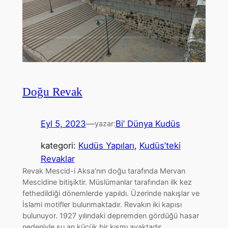
Doğu Revak
Eyl 5, 2023
—
Bi’ Dünya Kudüs
yazar:
kategori:
Kudüs Yapıları
, 
Kudüs’teki
Revaklar
Revak Mescid-i Aksa’nın doğu tarafında Mervan
Mescidine bitişiktir. Müslümanlar tarafından ilk kez
fethedildiği dönemlerde yapıldı. Üzerinde nakışlar ve
İslami motifler bulunmaktadır. Revakın iki kapısı
bulunuyor. 1927 yılındaki depremden gördüğü hasar
nedeniyle şu an küçük bir kısmı ayaktadır.