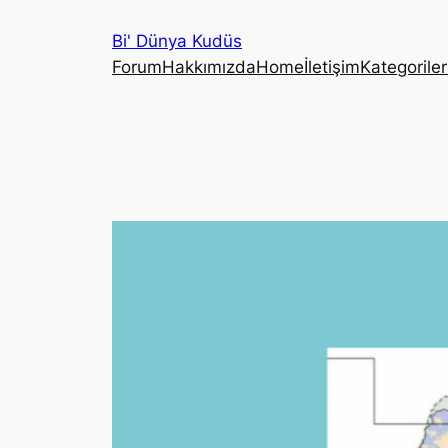
İçeriğe
Bi' Dünya Kudüs
geç
Forum
Hakkımızda
Home
İletişim
Kategoriler