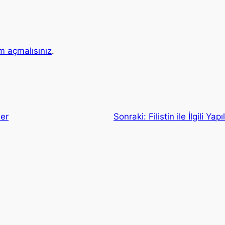
m açmalısınız
.
ler
Sonraki:
Filistin ile İlgili Y