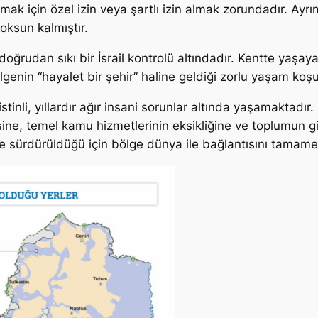
laşmak için özel izin veya şartlı izin almak zorundadır. Ay
oksun kalmıştır.
doğrudan sıkı bir İsrail kontrolü altındadır. Kentte yaşayan
ölgenin “hayalet bir şehir” haline geldiği zorlu yaşam koşul
istinli, yıllardır ağır insani sorunlar altında yaşamaktad
sine, temel kamu hizmetlerinin eksikliğine ve toplumun 
ürdürüldüğü için bölge dünya ile bağlantısını tamamen İs