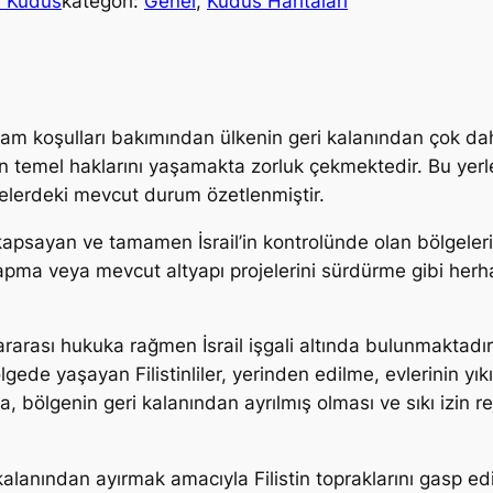
a Kudüs
kategori:
Genel
, 
Kudüs Haritaları
 yaşam koşulları bakımından ülkenin geri kalanından çok 
, en temel haklarını yaşamakta zorluk çekmektedir. Bu yer
gelerdeki mevcut durum özetlenmiştir.
 kapsayan ve tamamen İsrail’in kontrolünde olan bölgeleri
yapma veya mevcut altyapı projelerini sürdürme gibi herha
rarası hukuka rağmen İsrail işgali altında bulunmaktadır 
lgede yaşayan Filistinliler, yerinden edilme, evlerinin yıkı
a, bölgenin geri kalanından ayrılmış olması ve sıkı izin r
kalanından ayırmak amacıyla Filistin topraklarını gasp edi