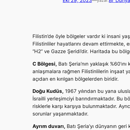
Eki 29, 2023
—
Bi’ Düny
yazar:
Filistin’de öyle bölgeler vardır ki insani
Filistinliler hayatlarını devam ettirmekte
“H2” ve Gazze Şeridi’dir. Haritada bu böl
C Bölgesi,
Batı Şeria’nın yaklaşık %60’ını
anlaşmalara rağmen Filistinlilerin inşaat 
açıdan en kırılgan bölgelerden biridir.
Doğu Kudüs,
1967 yılından bu yana ulusla
İsrailli yerleşimciyi barındırmaktadır. Bu bö
risklerle karşı karşıya bulunmaktadır. Ayrıc
sorunlar yaşanmaktadır.
Ayrım duvarı,
Batı Şeria’yı dünyanın geri 