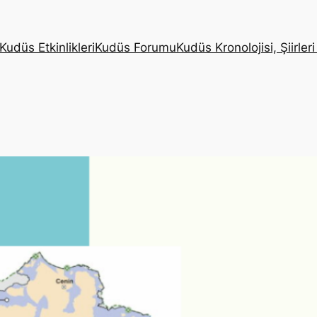
Kudüs Etkinlikleri
Kudüs Forumu
Kudüs Kronolojisi, Şiirleri